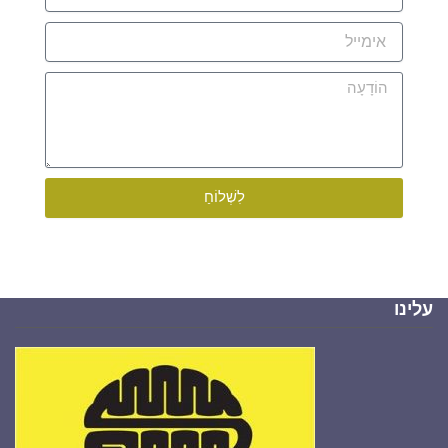
אימייל
הוֹדָעָה
לִשְׁלוֹחַ
עלינו