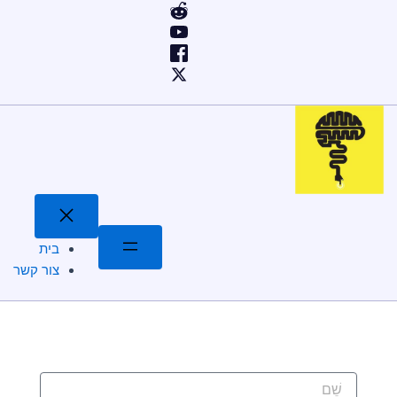
ילוג
תוכן
בית
צור קשר
שֵׁם