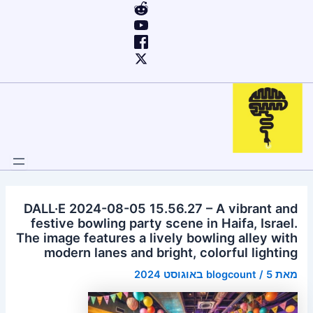
ילוג
Post
תוכן
navigation
DALL·E 2024-08-05 15.56.27 – A vibrant and
festive bowling party scene in Haifa, Israel.
The image features a lively bowling alley with
modern lanes and bright, colorful lighting
מאת
5 באוגוסט 2024
/
blogcount