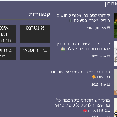
חרון
קטגוריות
ידידותי לסביבה, אכזרי ליתושים:
הוריקן גארדן בפעולה
אינטרנט
אינט
מרץ 31, 2025
ומד
חברת
קווים נקיים, עיצוב חכם: המדריך
למטבח המודרני המושלם
בידור ופנאי
בית וש
בית
ינו 6, 2025
הסוד נחשף: כך תשמרי על עור מט
כל היום
ינו 5, 2025
מרכז השירות המוביל הצמד: כל
מה שצריך לדעת על טיפול סוזוקי
בפתח תקווה