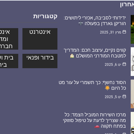
חרון
קטגוריות
ידידותי לסביבה, אכזרי ליתושים:
הוריקן גארדן בפעולה
אינטרנט
אינט
מרץ 31, 2025
ומד
חברת
קווים נקיים, עיצוב חכם: המדריך
למטבח המודרני המושלם
בידור ופנאי
בית וש
בית
ינו 6, 2025
הסוד נחשף: כך תשמרי על עור מט
כל היום
ינו 5, 2025
מרכז השירות המוביל הצמד: כל
מה שצריך לדעת על טיפול סוזוקי
בפתח תקווה