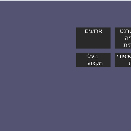
רנט
ארועים
יה
ית
יפורי
בעלי
מקצוע