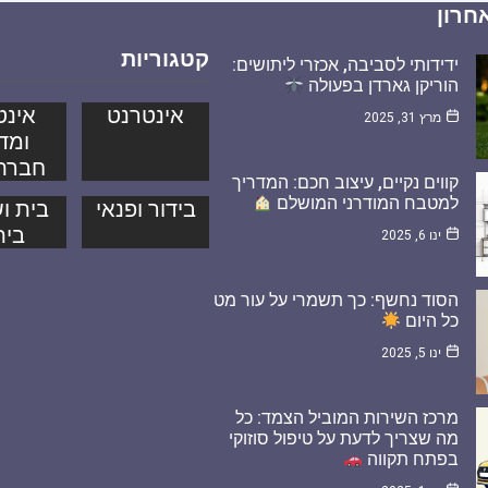
חרון
קטגוריות
ידידותי לסביבה, אכזרי ליתושים:
הוריקן גארדן בפעולה
אינטרנט
אינט
מרץ 31, 2025
ומד
חברת
קווים נקיים, עיצוב חכם: המדריך
למטבח המודרני המושלם
בידור ופנאי
בית וש
בית
ינו 6, 2025
הסוד נחשף: כך תשמרי על עור מט
כל היום
ינו 5, 2025
מרכז השירות המוביל הצמד: כל
מה שצריך לדעת על טיפול סוזוקי
בפתח תקווה