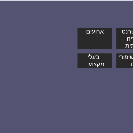
רנט
ארועים
יה
ית
יפורי
בעלי
מקצוע