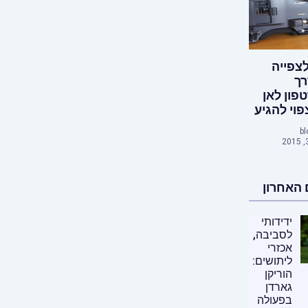
צפייה
רך
ון לאן
פוי להגיע
bl
האחרון
ידידותי
לסביבה,
אכזרי
ליתושים:
הוריקן
גארדן
בפעולה