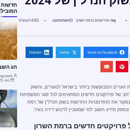
ק הנדל"ן של 2024
חדשות 
המובילו
View
1490
comment
0
tag :
פרוייקטים ברמת השרון
linkedin
twitter
share on facebook
חג השבו
ogcount
מאי 25, 2015
 הערים המבוקשות ביותר בישראל למגורים, והשוק
 רחב של פרויקטים חדשים המתאימים לכל סוגי המשפחות
נסקור את ההזדמנויות החדשות בשוק הנדל"ן של רמת
 פרויקטים חדשים ברמת השרון