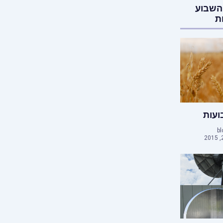
השבוע
ת
עות
bl