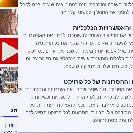
לטה חשובה ומורכבת. הנה כמה טיפים שיעזרו לכם לקבל
ולהפוך את התהליך לפשוט וקל יותר.
והאפשרויות הכלכליות
דוק את התקציב העומד לרשותכם ולבחון את האפשרויות
י להיעזר ביועץ פיננסי כדי להבין את כל ההיבטים
 כולל אפשרויות המימון והמשכנתא. יועץ פיננסי יכול
נית כלכלית מותאמת אישית, שתכלול גם חישוב עלויות
ל, ביטוחים ועלויות תחזוקה שוטפת.
 והחסרונות של כל פרויקט
את הפרויקטים השונים ולהבין את היתרונות והחסרונות של
שים לב למיקום, לסוג הדירה, לתשתיות ולשירותים
מו כן, כדאי לבדוק את תוכניות הפיתוח העתידיות של
תָג
מסודרת של יתרונות וחסרונות לכל פרויקט תסייע לכם
 ומבוססת נתונים.
RFC
1
BXYKYUR