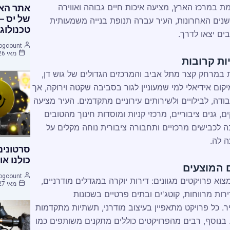
 במרכז הארץ, מציעה איכות חיים גבוהה ואווירה
אתר האי
של יס –
שנים האחרונות, העיר עברה תנופת בנייה משמעותית
טכנולוג
ים יצאו לדרך.
ogcount
מאי 26, 2015
ות קרובות
במרחק קצר מתל אביב והמרכזים הגדולים של גוש דן,
ום אידיאלי למי שמעוניין לגור בסביבה שקטה וירוקה, אך
בודה, לבילויים ולשירותים עירוניים מתקדמים. העיר מציעה
, גנים ציבוריים, מרכזי קניות ומוסדות חינוך מהטובים
 לכבישים מרכזיים ותחבורה ציבורית נוחה מקלים על
ה לה.
סרטונים
כולנו או
ם המוצעים
ogcount
וא פרויקטים מגוונים: דירות יוקרה במגדלים מודרניים,
מאי 27, 2015
ירות מרווחות, קוטג'ים ובתים פרטיים בשכונות
. כל פרויקט מתאפיין בעיצוב מודרני, תשתיות מתקדמות
. בנוסף, רבים מהפרויקטים כוללים מתקנים משותפים כמו