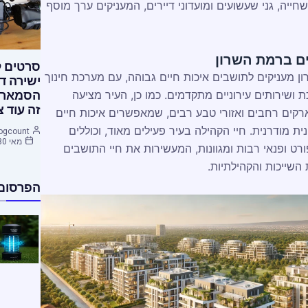
חייה, גני שעשועים ומועדוני דיירים, המעניקים ערך מוסף
ים ברמת השרון
סרטים ל
 מעניקים לתושבים איכות חיים גבוהה, עם מערכת חינוך
ישירה ד
ת ושירותים עירוניים מתקדמים. כמו כן, העיר מציעה
הסמארטפ
זה עוד צ
רקים רחבים ואזורי טבע רבים, שמאפשרים איכות חיים
ת מודרנית. חיי הקהילה בעיר פעילים מאוד, וכוללים
ogcount
מאי 30, 2015
ורט ופנאי רבות ומגוונות, המעשירות את חיי התושבים
שייכות והקהילתיות.
הפרסום 