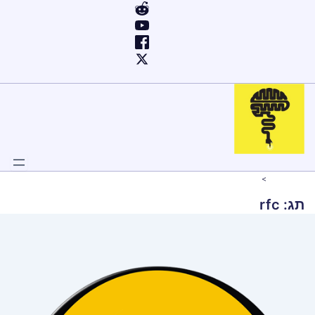
ילוג
תוכן
Rfc
Home
תג:
rfc