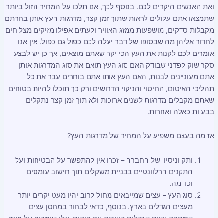
ואת האנשים היקרים לכם. בנוסף לכך, אם תלכו על המחיר הזול ביותר
שתמצאו אתם עלולים לראות שתוך זמן קצר, מדרגות העץ אותן בחרתם
מקבלות סדקים, מושפעות ממזג האוויר ולעתים אפילו מזיקים מצליחים
לחדור אליהן מה שבסופו של דבר יעלה לכם כפול גם כפול. אין אנו
אומרים לכם לקנות את העץ הכי יקר שאתם מוצאים, אך כן יש לבצע
סקר שוק קפדני שבודק האם סוג העץ תואם את סוג המדרגות אותן
אתם מעוניינים לבנות, האם העץ אותו אתם בוחרים עבר את כל
תהליכי האיטום, החיטוי והניקוי הדרושים ורק כך תוכלו להיות בטוחים
שאתם מקבלים מדרגות לשנים ארוכות ולא תוך זמן קצר נתקלים
בבעיות כאלה ואחרות.
אז מה בעצם משפיע על המחיר של מדרגות העץ?
ותק וניסיון של החברה – זכרו אין להתפשר על הבטיחות ועל
התקנים הרלוונטיים בבניית משקלים תוך חישוב עומסים
וכדומה.
סוג העץ – עצים שמייבאים מחול לרוב יהיו מעט יקרים יותר
מעצים הגדלים בארץ. בנוסף, כדאי לבחור במחסן עצים