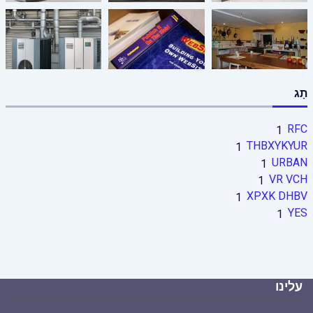
תָג
RFC
1
THBXYKYUR
1
URBAN
1
VR VCH
1
XPXK DHBV
1
YES
1
עלינו