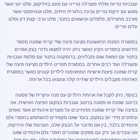
עגבניות טריות ופלחי מוצרלה טרייה עם מעט בזיליקום, סלט יווני אשר
מוגש עם ירקות טריים גבינה בולגרית וזיתים, סלט אנטיפסטי אשר
מורכב מחצילים, פלפלים וקישואים בתנור, סלט ערבי קצוץ דק וסלט
עלים טריים.
במסגרת המנות הראשונות מציגה פיצה שלי קרית שמונה מספר
חידושים בתפריט הקיץ כאשר ניתן יהיה למצוא כדורי בצק אפויים
בתנור עם חמאת שום ותבלינים, ברוסקטה בתנור עם סלסת עגבניות
ומוצרלה ועוד רבים אחרים. במסגרת תפריט הילדים מציעה פיצה שלי
קרית שמונה פיצות אישיות המתאימות לילדים קטנים כאשר במסגרת
הארוחה מקבלים הילדים שתייה קלה וצעצוע בכל ארוחה.
בנוסף, ניתן לקבל את ארוחת הילדים עם מנה עיקרית של פסטה
ברוטב שמנת או פסטה ברוטב עגבניות במקום הפיצה האישית. אנו
בפיצה שלי קרית שמונה מתחייבים על מוצרים איכותיים אשר נאפים
ונחתכים מידי יום במקום, בעוד שאנו מקפידים להשתמש בחומרי גלם
איכותיים בלבד, בין אם מדובר על הבצק שלנו, הגבינות שלו והירקות,
אנו עובדים אך ורק עם ספקים שמוכרים חומרי גלם איכותיים שאנו
חושבים שמתאימים לסטנדרטים של המסעדה שלנו. יחד עם זאת,