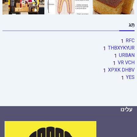
תָג
RFC
1
THBXYKYUR
1
URBAN
1
VR VCH
1
XPXK DHBV
1
YES
1
עלינו