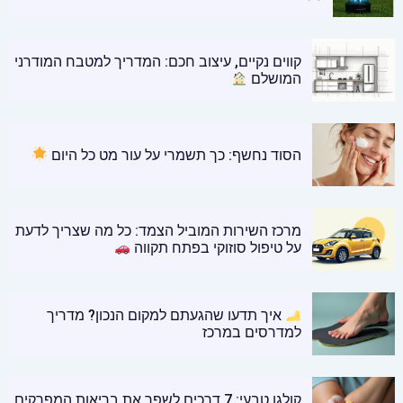
קווים נקיים, עיצוב חכם: המדריך למטבח המודרני
המושלם
הסוד נחשף: כך תשמרי על עור מט כל היום
מרכז השירות המוביל הצמד: כל מה שצריך לדעת
על טיפול סוזוקי בפתח תקווה
איך תדעו שהגעתם למקום הנכון? מדריך
למדרסים במרכז
קולגן טבעי: 7 דרכים לשפר את בריאות המפרקים