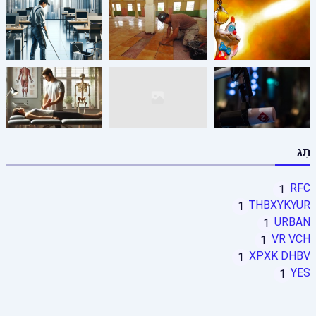
תָג
RFC
1
THBXYKYUR
1
URBAN
1
VR VCH
1
XPXK DHBV
1
YES
1