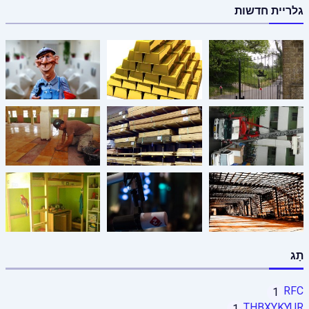
גלריית חדשות
תָג
RFC
1
THBXYKYUR
1