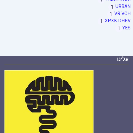
URBAN
1
VR VCH
1
XPXK DHBV
1
YES
1
עלינו