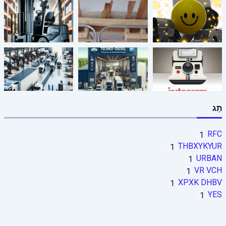
תָג
RFC
1
THBXYKYUR
1
URBAN
1
VR VCH
1
XPXK DHBV
1
YES
1