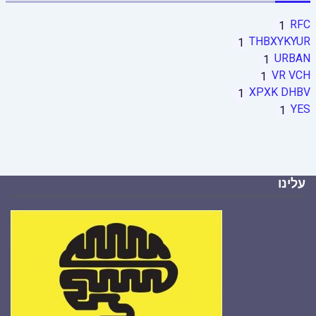
RFC
1
THBXYKYUR
1
URBAN
1
VR VCH
1
XPXK DHBV
1
YES
1
עלינו