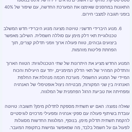
התאונות במחסנים שאימצו את המערכת החדשה, עם שיפור של 40%
בזמני תגובה למצבי חירום.
מנוע היברידי חדשני: טויוטה מציגה מנוע היברידי חדש המשלב
טכנולוגיית תאי דלק מימן עם סוללה חשמלית. השילוב מאפשר
ביצועים גבוהים, טווח פעולה ארוך וזמני תדלוק קצרים, תוך
הפחתת פליטות מזהמות.
המנוע החדש מציע את היתרונות של שתי הטכנולוגיות: הטווח הארוך
והתדלוק המהיר של תאי הדלק המימניים, יחד עם היעילות והכוח
המיידי של המנוע החשמלי. מערכת חכמה מנהלת את החלפת
האנרגיה בין שני המקורות, מבטיחה ניצול אופטימלי של האנרגיה
ומפחיתה את טביעת הרגל הפחמנית של המלגזה.
שאלה נפוצה: האם יש תשתית מספקת לתדלוק מימן? תשובה: טויוטה
עובדת בשיתוף פעולה עם ספקי אנרגיה ומפעילי מרכזים לוגיסטיים
להקמת תשתית תדלוק מימן. בנוסף, המלגזות החדשות מסוגלות
לפעול גם על חשמל בלבד, מה שמאפשר גמישות בתקופת המעבר.