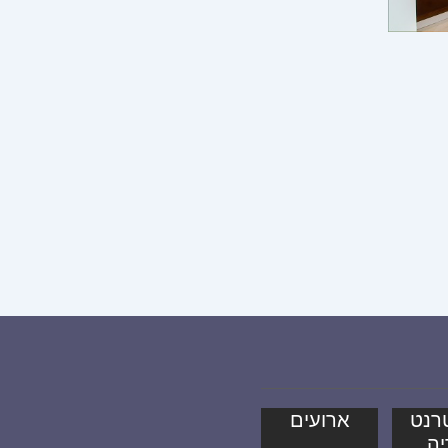
רנט
ארועים
יה