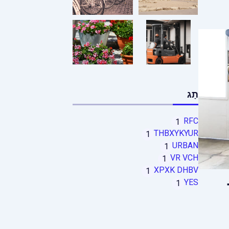
תָג
RFC
1
THBXYKYUR
1
URBAN
1
VR VCH
1
XPXK DHBV
1
YES
1