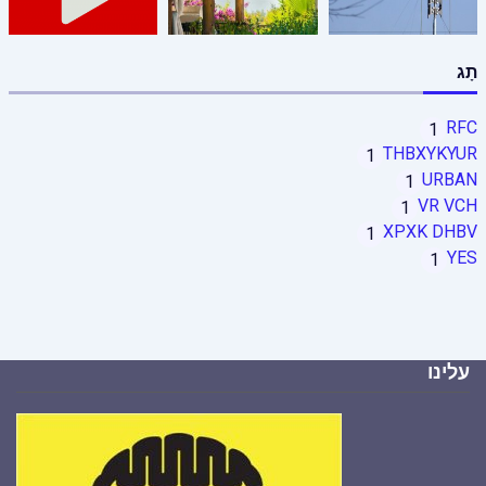
תָג
RFC
1
THBXYKYUR
1
URBAN
1
VR VCH
1
XPXK DHBV
1
YES
1
עלינו