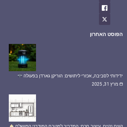
הפוסט האחרון
ידידותי לסביבה, אכזרי ליתושים: הוריקן גארדן בפעולה
מרץ 31, 2025
קווים נקיים, עיצוב חכם: המדריך למטבח המודרני המושלם