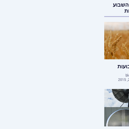
השבוע
ת
עות
bl