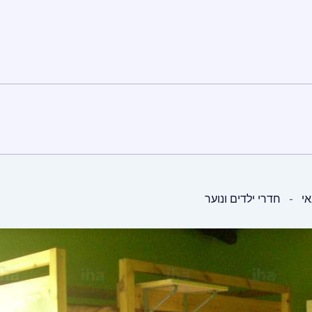
אי
חדרי ילדים ונוער