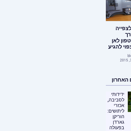
צפייה
רך
ון לאן
פוי להגיע
bl
האחרון
ידידותי
לסביבה,
אכזרי
ליתושים:
הוריקן
גארדן
בפעולה