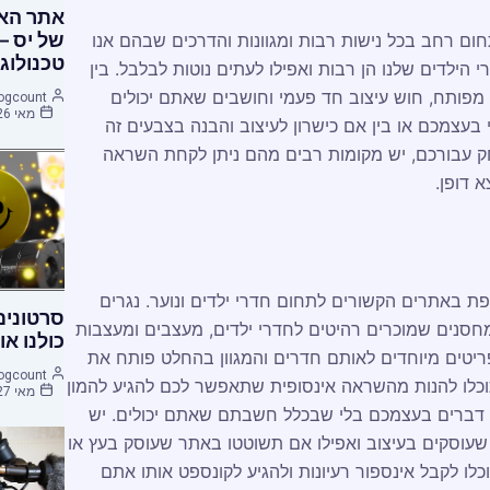
אתר האי
של יס –
ום רחב בכל נישות רבות ומגוונות והדרכים שבהם אנו
טכנולוג
 הילדים שלנו הן רבות ואפילו לעתים נוטות לבלבל. בין
 מפותח, חוש עיצוב חד פעמי וחושבים שאתם יכולים
ogcount
מאי 26, 2015
בעצמכם או בין אם כישרון לעיצוב והבנה בצבעים זה
עבורכם, יש מקומות רבים מהם ניתן לקחת השראה
א דופן.
ת באתרים הקשורים לתחום חדרי ילדים ונוער. נגרים
סרטונים
מחסנים שמוכרים רהיטים לחדרי ילדים, מעצבים ומעצבות
כולנו או
יטים מיוחדים לאותם חדרים והמגוון בהחלט פותח את
ogcount
תוכלו להנות מהשראה אינסופית שתאפשר לכם להגיע להמון
מאי 27, 2015
ור דברים בעצמכם בלי שבכלל חשבתם שאתם יכולים. יש
 שעוסקים בעיצוב ואפילו אם תשוטטו באתר שעוסק בעץ או
לו לקבל אינספור רעיונות ולהגיע לקונספט אותו אתם