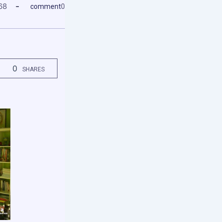
68
comment
0
0
SHARES