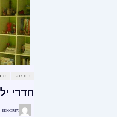
,
בידור ופנאי
בית ו
חדרי ילד
blogcount